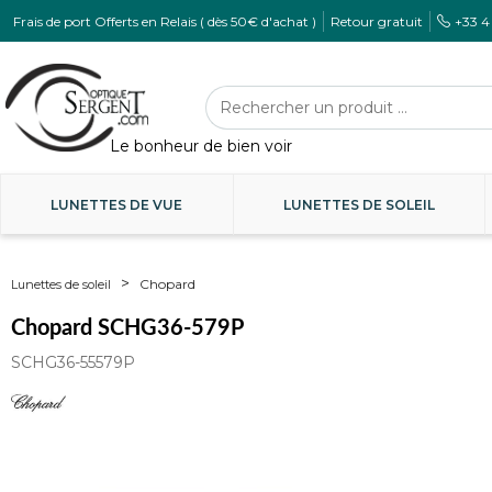
Frais de port Offerts en Relais ( dès 50€ d'achat )
Retour gratuit
+33 4
LUNETTES DE VUE
LUNETTES DE SOLEIL
Chopard
Lunettes de soleil
Chopard SCHG36-579P
SCHG36-55579P