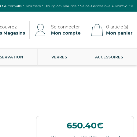
 :
Albertville
Moûtiers
Bourg-St-Maurice
Saint-Germain-au-Mont-d'Or
s Magasins
Mon compte
Mon panier
SERVATION
VERRES
ACCESSOIRES
650.40