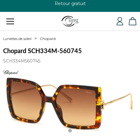
+33 4 79 24 76 84
Chopard
Lunettes de soleil
Chopard SCH334M-560745
SCH334M560745