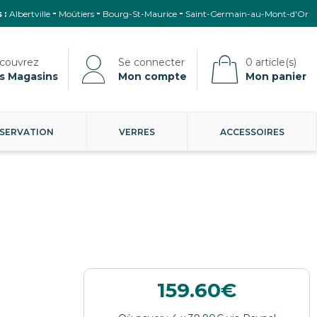
 :
Albertville
Moûtiers
Bourg-St-Maurice
Saint-Germain-au-Mont-d'Or
s Magasins
Mon compte
Mon panier
SERVATION
VERRES
ACCESSOIRES
159.60