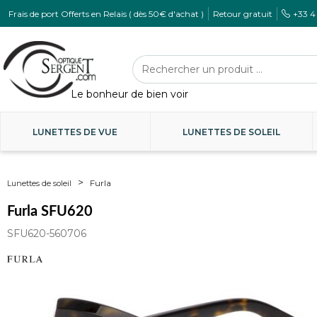
Frais de port Offerts en Relais ( dès 50€ d'achat )
Retour gratuit
+33 4
LUNETTES DE VUE
LUNETTES DE SOLEIL
Furla
Lunettes de soleil
Furla SFU620
SFU620-560706