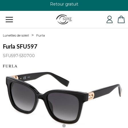
Retour gratuit
+33 4 79 24 76 84
Furla
Lunettes de soleil
Furla SFU597
SFU597-530700