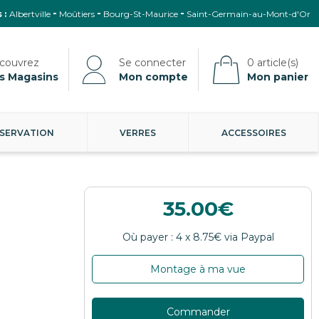
 :
Albertville
Moûtiers
Bourg-St-Maurice
Saint-Germain-au-Mont-d'Or
s Magasins
Mon compte
Mon panier
SERVATION
VERRES
ACCESSOIRES
35.00
Montage à ma vue
Commander