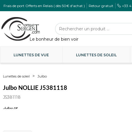
Frais de port Offerts en Relais ( dès 50€ d'achat )
Retour gratuit
+33 4
LUNETTES DE VUE
LUNETTES DE SOLEIL
Julbo
Lunettes de soleil
Julbo NOLLIE J5381118
J5381118