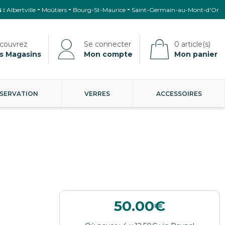
 :
Albertville
Moûtiers
Bourg-St-Maurice
Saint-Germain-au-Mont-d'Or
s Magasins
Mon compte
Mon panier
SERVATION
VERRES
ACCESSOIRES
50.00