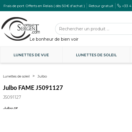
Frais de port Offerts en Relais ( dès 50€ d'achat )
Retour gratuit
+33 4
LUNETTES DE VUE
LUNETTES DE SOLEIL
Julbo
Lunettes de soleil
Julbo FAME J5091127
J5091127