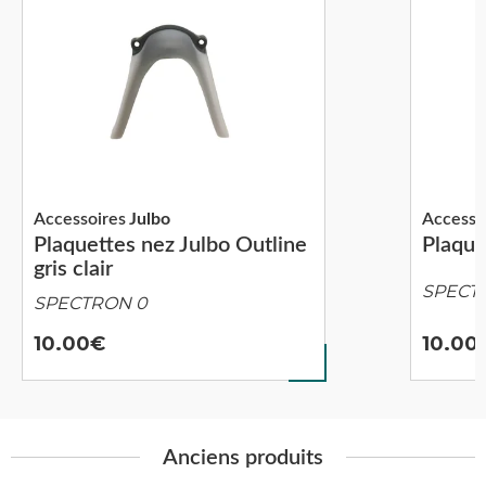
Accessoires
Julbo
Accesso
Plaquettes nez Julbo Outline
Plaque
gris clair
SPECT
SPECTRON 0
10.00
10.00
Anciens produits