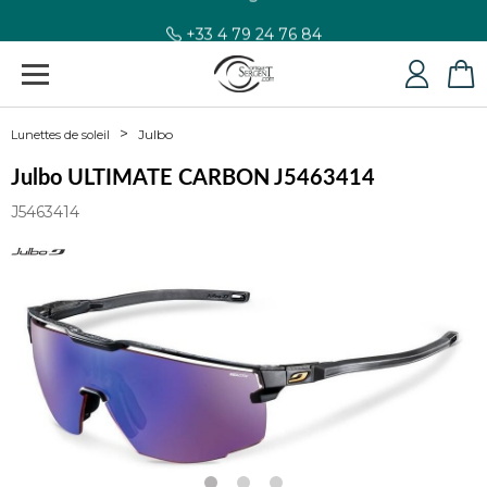
+33 4 79 24 76 84
Julbo
Lunettes de soleil
Julbo ULTIMATE CARBON J5463414
J5463414