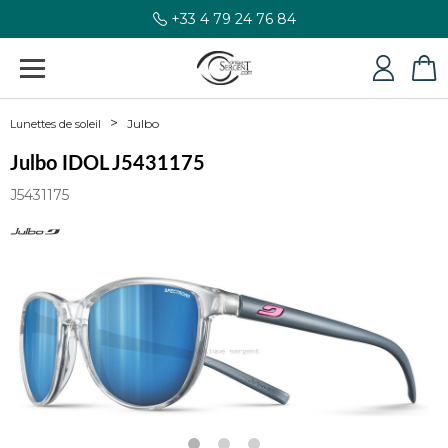
+33 4 79 24 76 84
Julbo
Lunettes de soleil
Julbo IDOL J5431175
J5431175