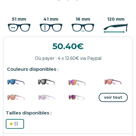
51 mm
41 mm
16 mm
120 mm
50.40
51