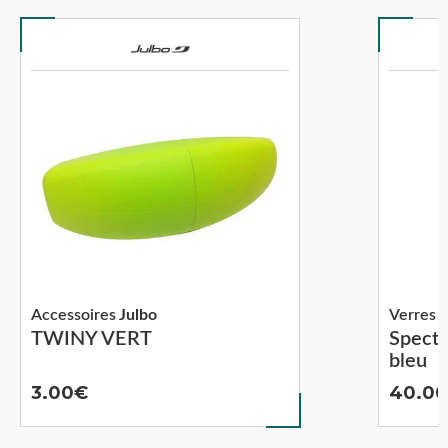
Accessoires
Julbo
Verres s
TWINY VERT
Spectr
bleu
3.00
40.0