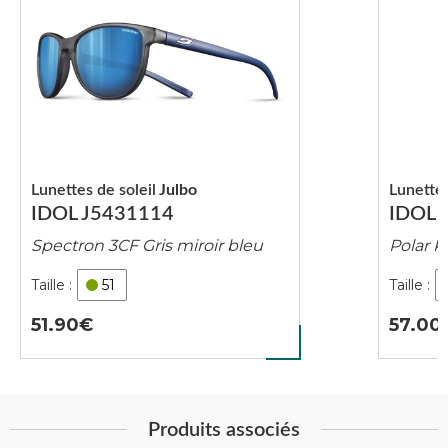
Lunettes de soleil
Julbo
Lunettes
IDOL J5431114
IDOL 
Spectron 3CF Gris miroir bleu
Polar K
51
51.90
57.00
Produits associés