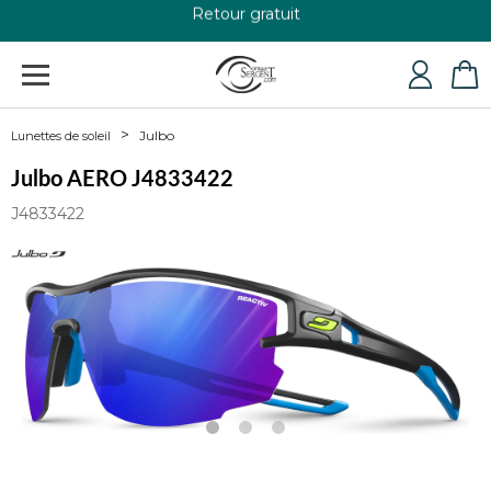
+33 4 79 24 76 84
Julbo
Lunettes de soleil
Julbo AERO J4833422
J4833422