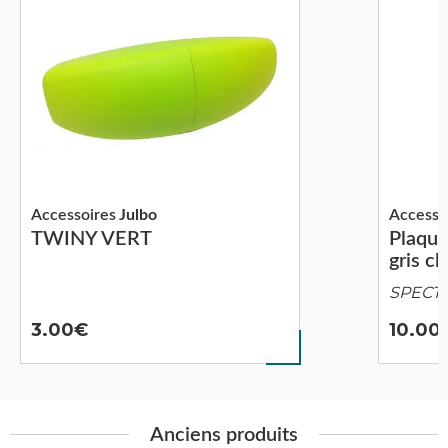
Accessoires
Julbo
Accesso
TWINY VERT
Plaque
gris cla
SPECT
3.00
10.00
Anciens produits