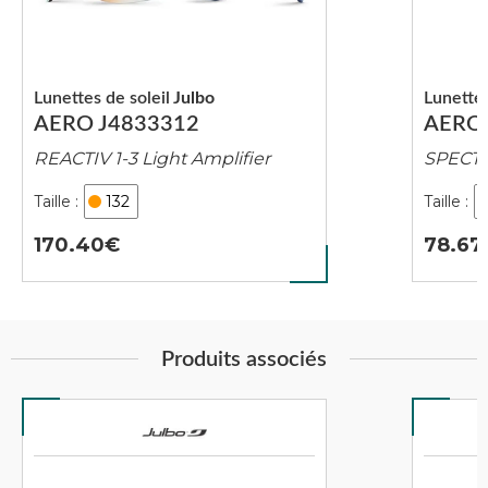
Lunettes de soleil
Julbo
Lunettes
AERO J4833312
AERO 
REACTIV 1-3 Light Amplifier
SPECTR
132
170.40
78.67
Produits associés