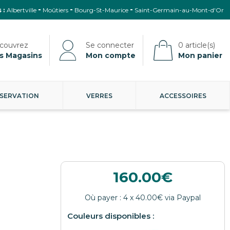
 :
Albertville
Moûtiers
Bourg-St-Maurice
Saint-Germain-au-Mont-d'Or
s Magasins
Mon compte
Mon panier
SERVATION
VERRES
ACCESSOIRES
160.00