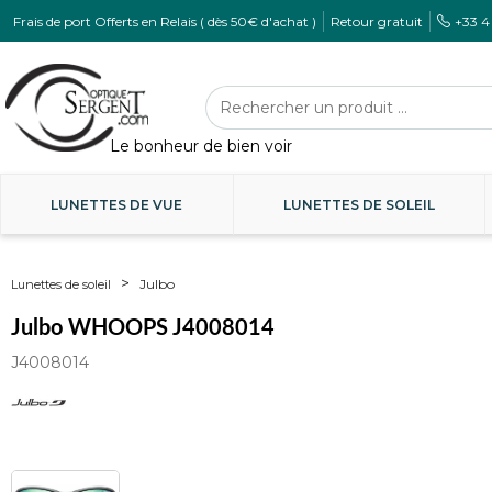
Frais de port Offerts en Relais ( dès 50€ d'achat )
Retour gratuit
+33 4
LUNETTES DE VUE
LUNETTES DE SOLEIL
Julbo
Lunettes de soleil
Julbo WHOOPS J4008014
J4008014