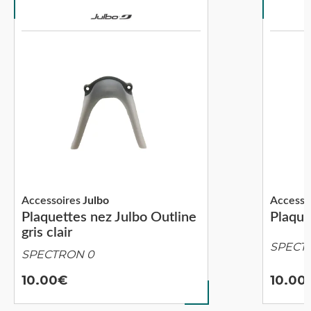
Accessoires
Julbo
Accesso
Plaquettes nez Julbo Outline
Plaque
gris clair
SPECT
SPECTRON 0
10.00
10.00