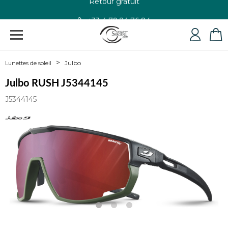
+33 4 79 24 76 84
Julbo
Lunettes de soleil
Julbo RUSH J5344145
J5344145