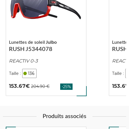
Lunettes de soleil
Julbo
Lunettes
RUSH J5344078
RUSH 
REACTIV 0-3
REACTIV
136
153.67
153.67
Produits associés