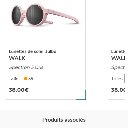
Lunettes de soleil
Julbo
Lunettes
WALK
WALK
Spectron 3 Gris
Spectro
39
38.00
38.00
Produits associés