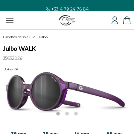
+33 4 79 24 76 84
Julbo
Lunettes de soleil
Julbo WALK
J5632026
39 mm
35 mm
14 mm
95 mm