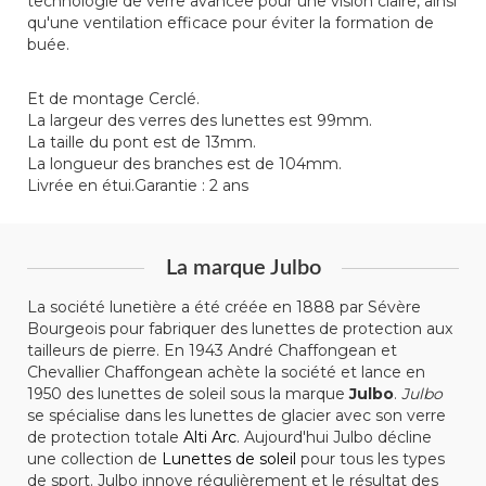
technologie de verre avancée pour une vision claire, ainsi
qu'une ventilation efficace pour éviter la formation de
buée.
Et de montage Cerclé.
La largeur des verres des lunettes est 99mm.
La taille du pont est de 13mm.
La longueur des branches est de 104mm.
Livrée en étui.Garantie : 2 ans
La marque Julbo
La société lunetière a été créée en 1888 par Sévère
Bourgeois pour fabriquer des lunettes de protection aux
tailleurs de pierre. En 1943 André Chaffongean et
Chevallier Chaffongean achète la société et lance en
1950 des lunettes de soleil sous la marque
Julbo
.
Julbo
se spécialise dans les lunettes de glacier avec son verre
de protection totale
Alti Arc
. Aujourd'hui Julbo décline
une collection de
Lunettes de soleil
pour tous les types
de sport. Julbo innove régulièrement et le résultat des