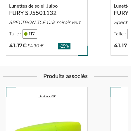
Lunettes de soleil
Julbo
Lunettes
FURY S J5501132
FURY 
SPECTRON 3CF Gris miroir vert
Spectro
117
41.17
41.17
Produits associés