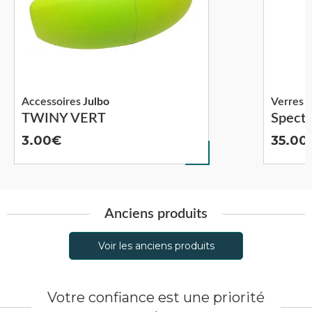
Accessoires
Julbo
Verres 
TWINY VERT
Spectr
3.00
35.00
Anciens produits
Voir les anciens produits
Votre confiance est une priorité