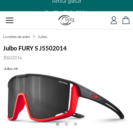
+33 4 79 24 76 84
Julbo
Lunettes de soleil
Julbo FURY S J5502014
J5502014