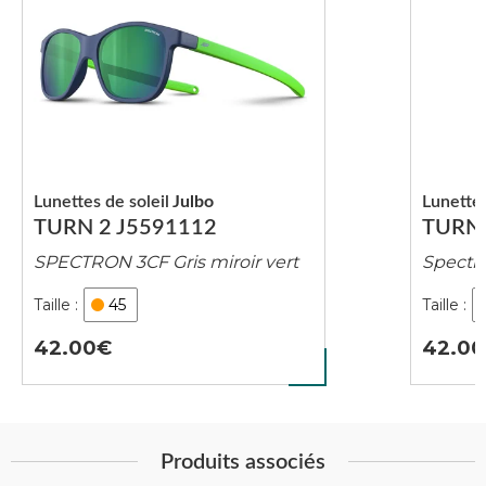
Lunettes de soleil
Julbo
Lunettes
TURN 2 J5591112
TURN 
SPECTRON 3CF Gris miroir vert
Spectro
45
42.00
42.00
Produits associés