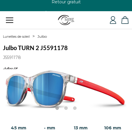
+33 4 79 24 76 84
Julbo
Lunettes de soleil
Julbo TURN 2 J5591178
J5591178
45 mm
- mm
13 mm
106 mm