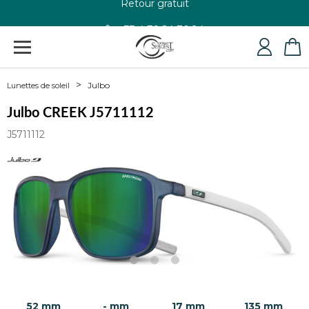
+33 4 79 24 76 84
Julbo
Lunettes de soleil
Julbo CREEK J5711112
J5711112
52 mm
- mm
17 mm
135 mm