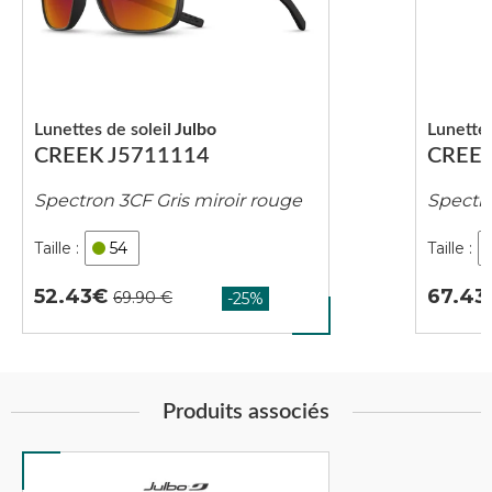
Lunettes de soleil
Julbo
Lunettes
CREEK J5711114
CREEK
Spectron 3CF Gris miroir rouge
Spectro
54
52.43
67.43
Produits associés