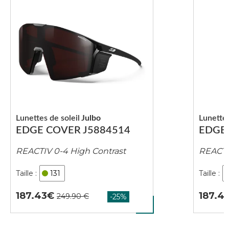
Lunettes de soleil
Julbo
Lunettes
EDGE COVER J5884514
EDGE
REACTIV 0-4 High Contrast
REACTI
131
187.43
187.4