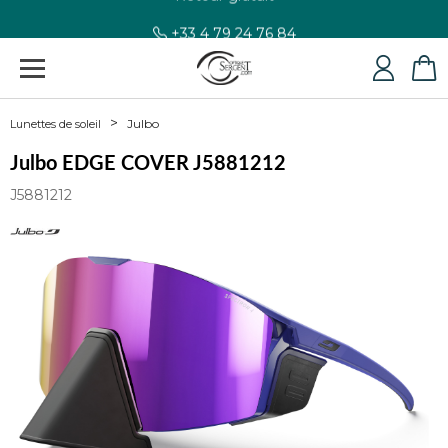
+33 4 79 24 76 84
Julbo
Lunettes de soleil
Julbo EDGE COVER J5881212
J5881212