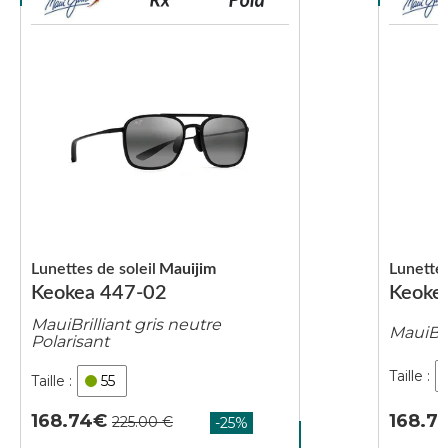
Lunettes de soleil
Mauijim
Lunettes
Keokea 447-02
Keoke
MauiBrilliant gris neutre
MauiBri
Polarisant
55
168.7
168.74