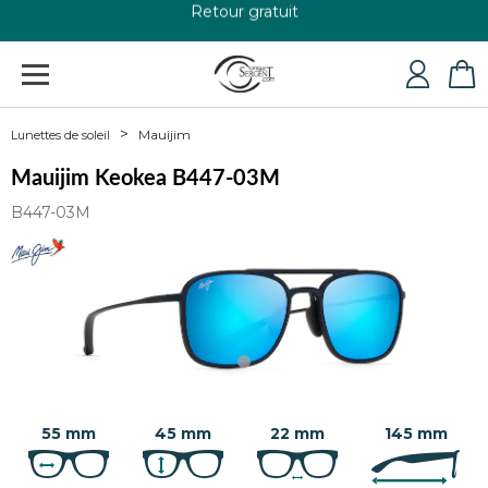
+33 4 79 24 76 84
Mauijim
Lunettes de soleil
Mauijim Keokea B447-03M
B447-03M
55 mm
45 mm
22 mm
145 mm