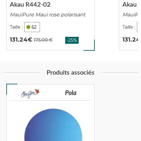
Akau R442-02
Akau 
MauiPure Maui rose polarisant
MauiPu
62
131.24
131.24
Produits associés