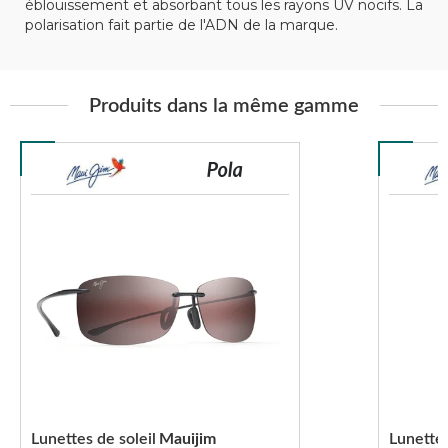
éblouissement et absorbant tous les rayons UV nocifs. La
polarisation fait partie de l'ADN de la marque.
Produits dans la même gamme
Lunettes de soleil
Mauijim
Lunettes