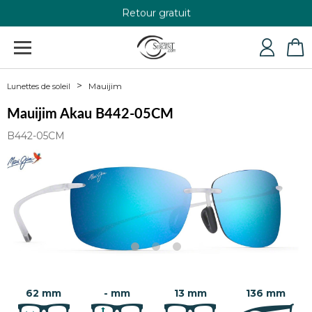
Retour gratuit
+33 4 79 24 76 84
Mauijim
Lunettes de soleil
Mauijim Akau B442-05CM
B442-05CM
62 mm
- mm
13 mm
136 mm