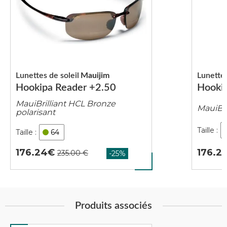
Lunettes de soleil
Mauijim
Lunettes
Hookipa Reader +2.50
Hooki
MauiBrilliant HCL Bronze
MauiBri
polarisant
64
176.2
176.24
Produits associés