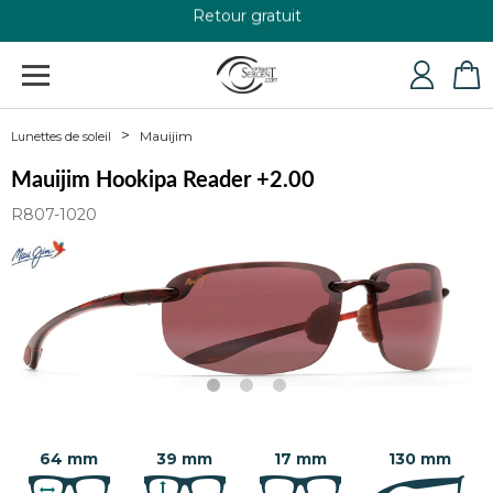
Retour gratuit
+33 4 79 24 76 84
Mauijim
Lunettes de soleil
Mauijim Hookipa Reader +2.00
R807-1020
64 mm
39 mm
17 mm
130 mm