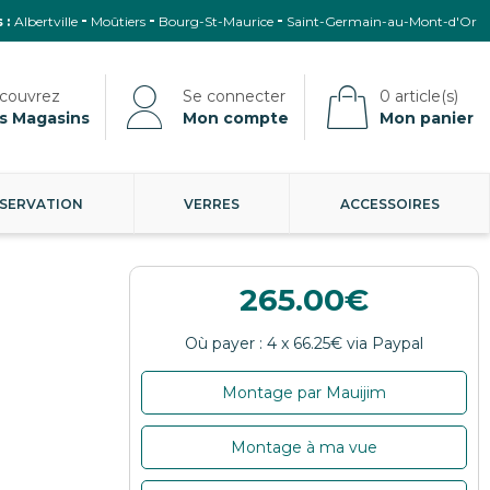
 :
Albertville
Moûtiers
Bourg-St-Maurice
Saint-Germain-au-Mont-d'Or
s Magasins
Mon compte
Mon panier
SERVATION
VERRES
ACCESSOIRES
265.00
Montage par Mauijim
Montage à ma vue