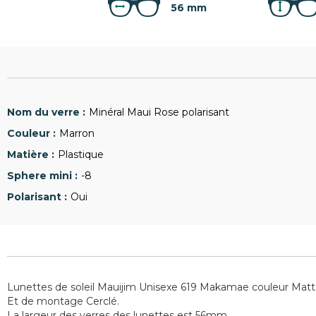
56 mm
Minéral Maui Rose polarisant
Marron
Plastique
-8
Oui
Lunettes de soleil Mauijim Unisexe 619 Makamae couleur Mat
Et de montage Cerclé.
La largeur des verres des lunettes est 56mm.