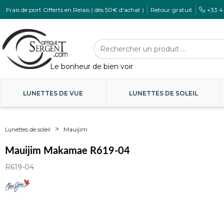
Frais de port Offerts en Relais ( dès 50€ d'achat )
Retour gratuit
+33 4
LUNETTES DE VUE
LUNETTES DE SOLEIL
Mauijim
Lunettes de soleil
Mauijim Makamae R619-04
R619-04