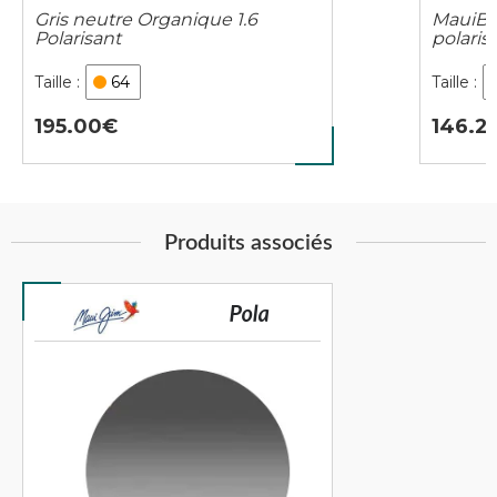
Gris neutre Organique 1.6
MauiBri
Polarisant
polaris
64
195.00
146.2
Produits associés