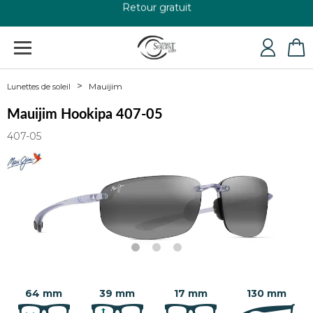
+33 4 79 24 76 84
Mauijim
Lunettes de soleil
Mauijim Hookipa 407-05
407-05
64 mm
39 mm
17 mm
130 mm