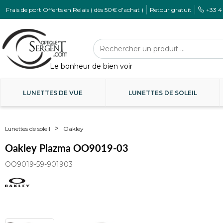
Frais de port Offerts en Relais ( dès 50€ d'achat )
Retour gratuit
+33 4
LUNETTES DE VUE
LUNETTES DE SOLEIL
Oakley
Lunettes de soleil
Oakley Plazma OO9019-03
OO9019-59-901903