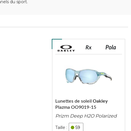
els du sport.
Lunettes de soleil
Oakley
Plazma OO9019-15
Prizm Deep H2O Polarized
59