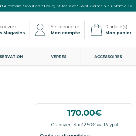
 :
Albertville
Moûtiers
Bourg-St-Maurice
Saint-Germain-au-Mont-d'Or
s Magasins
Mon compte
Mon panier
SERVATION
VERRES
ACCESSOIRES
170.00