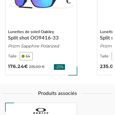
Lunettes de soleil
Oakley
Lunettes
Split shot OO9416-33
Split
Prizm Sapphire Polarized
Prizm 
64
176.24
235.0
Produits associés