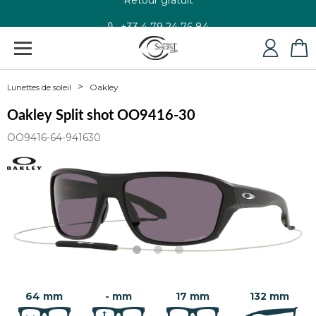
+33 4 79 24 76 84
Oakley
Lunettes de soleil
Oakley Split shot OO9416-30
OO9416-64-941630
64 mm
- mm
17 mm
132 mm