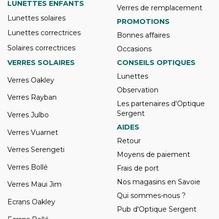
LUNETTES ENFANTS
Verres de remplacement
Lunettes solaires
PROMOTIONS
Lunettes correctrices
Bonnes affaires
Solaires correctrices
Occasions
VERRES SOLAIRES
CONSEILS OPTIQUES
Lunettes
Verres Oakley
Observation
Verres Rayban
Les partenaires d'Optique
Sergent
Verres Julbo
AIDES
Verres Vuarnet
Retour
Verres Serengeti
Moyens de paiement
Verres Bollé
Frais de port
Nos magasins en Savoie
Verres Maui Jim
Qui sommes-nous ?
Ecrans Oakley
Pub d'Optique Sergent