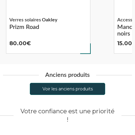
Verres solaires
Oakley
Accesso
Prizm Road
Mancho
noirs
80.00
15.00
Anciens produits
Voir les anciens produits
Votre confiance est une priorité
!