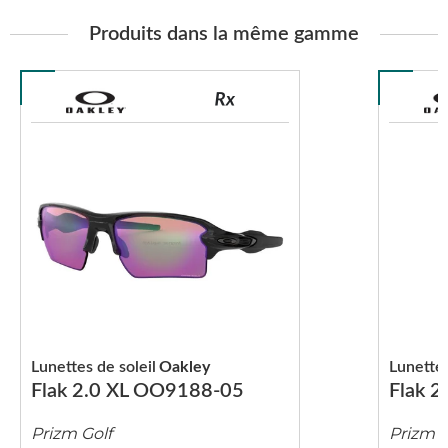
Produits dans la même gamme
Lunettes de soleil
Oakley
Lunettes
Flak 2.0 XL OO9188-05
Flak 
Prizm Golf
Prizm T