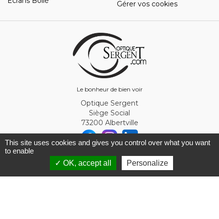
Ecrans Bollé
Gérer vos cookies
Le bonheur de bien voir
Optique Sergent
Siège Social
73200 Albertville
This site uses cookies and gives you control over what you want
to enable
© Optique Sergent 2026 - SIRET 32993919300010
✓ OK, accept all
Personalize