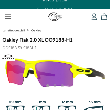
+33 4 79 24 76 84
Oakley
Lunettes de soleil
Oakley Flak 2.0 XL OO9188-H1
OO9188-59-9188H1
59 mm
- mm
12 mm
133 mm