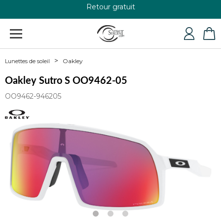
Retour gratuit
+33 4 79 24 76 84
Oakley
Lunettes de soleil
Oakley Sutro S OO9462-05
OO9462-946205