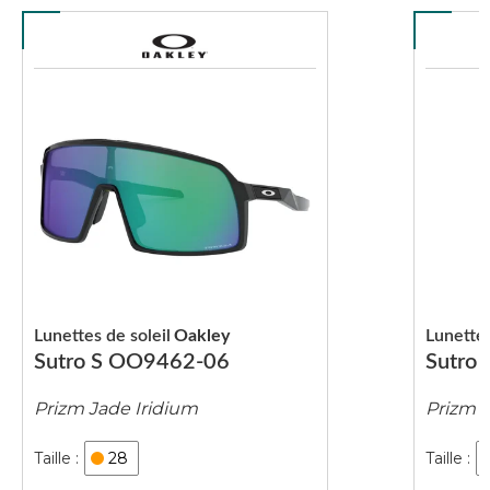
Lunettes de soleil
Oakley
Lunettes
Sutro S OO9462-06
Sutro
Prizm Jade Iridium
Prizm S
28