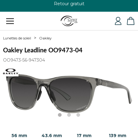
+33 4 79 24 76 84
Oakley
Lunettes de soleil
Oakley Leadline OO9473-04
OO9473-56-947304
56 mm
43.6 mm
17 mm
139 mm