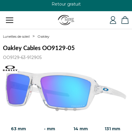
+33 4 79 24 76 84
Oakley
Lunettes de soleil
Oakley Cables OO9129-05
OO9129-63-912905
63 mm
- mm
14 mm
131 mm