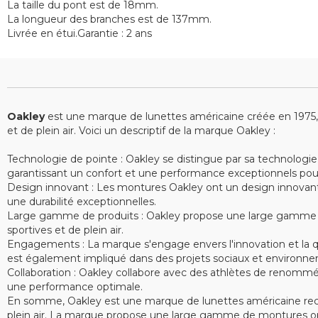
La taille du pont est de 18mm.
La longueur des branches est de 137mm.
Livrée en étui.Garantie : 2 ans
Oakley
est une marque de lunettes américaine créée en 1975, sp
et de plein air. Voici un descriptif de la marque Oakley :
Technologie de pointe : Oakley se distingue par sa technologie
garantissant un confort et une performance exceptionnels pour le
Design innovant : Les montures Oakley ont un design innovant e
une durabilité exceptionnelles.
Large gamme de produits : Oakley propose une large gamme de 
sportives et de plein air.
Engagements : La marque s'engage envers l'innovation et la qu
est également impliqué dans des projets sociaux et environne
Collaboration : Oakley collabore avec des athlètes de renommé
une performance optimale.
En somme, Oakley est une marque de lunettes américaine recon
plein air. La marque propose une large gamme de montures opt