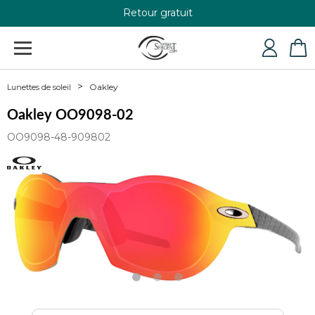
Retour gratuit
+33 4 79 24 76 84
Oakley
Lunettes de soleil
Oakley OO9098-02
OO9098-48-909802