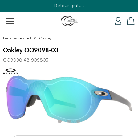
Retour gratuit
+33 4 79 24 76 84
Oakley
Lunettes de soleil
Oakley OO9098-03
OO9098-48-909803