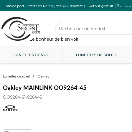
Frais de port Offerts en Relais ( dès 50€ d'achat )
Retour gratuit
+33 4
LUNETTES DE VUE
LUNETTES DE SOLEIL
Oakley
Lunettes de soleil
Oakley MAINLINK OO9264-45
OO9264-61-926445