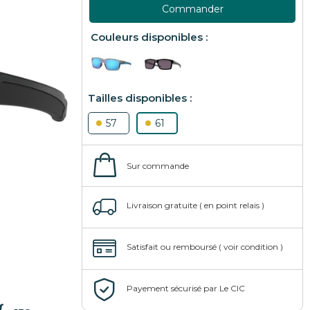
Commander
57
61