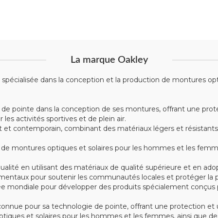
La marque Oakley
écialisée dans la conception et la production de montures optiqu
 de pointe dans la conception de ses montures, offrant une prote
s activités sportives et de plein air.
t contemporain, combinant des matériaux légers et résistants tel
montures optiques et solaires pour les hommes et les femmes, 
alité en utilisant des matériaux de qualité supérieure et en ad
mentaux pour soutenir les communautés locales et protéger la p
e mondiale pour développer des produits spécialement conçus po
nue pour sa technologie de pointe, offrant une protection et u
iques et solaires pour les hommes et les femmes, ainsi que des