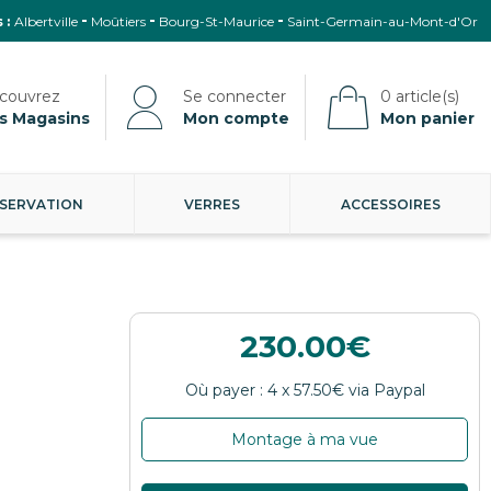
 :
Albertville
Moûtiers
Bourg-St-Maurice
Saint-Germain-au-Mont-d'Or
s Magasins
Mon compte
Mon panier
SERVATION
VERRES
ACCESSOIRES
230.00
Montage à ma vue