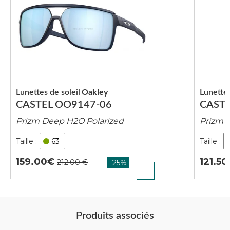
Lunettes de soleil
Oakley
Lunettes
CASTEL OO9147-06
CASTE
Prizm Deep H2O Polarized
Prizm 
63
159.00
121.50
Produits associés