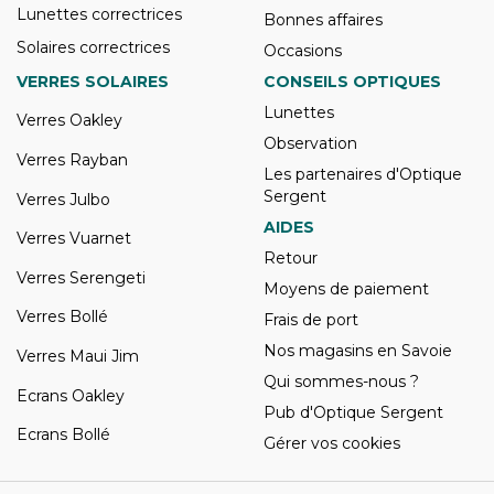
Lunettes correctrices
Bonnes affaires
Solaires correctrices
Occasions
VERRES SOLAIRES
CONSEILS OPTIQUES
Lunettes
Verres Oakley
Observation
Verres Rayban
Les partenaires d'Optique
Sergent
Verres Julbo
AIDES
Verres Vuarnet
Retour
Verres Serengeti
Moyens de paiement
Verres Bollé
Frais de port
Nos magasins en Savoie
Verres Maui Jim
Qui sommes-nous ?
Ecrans Oakley
Pub d'Optique Sergent
Ecrans Bollé
Gérer vos cookies