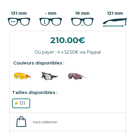
131 mm
- mm
19 mm
121 mm
210.00
131