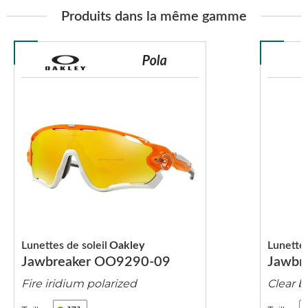
Produits dans la même gamme
Lunettes de soleil
Oakley
Lunettes
Jawbreaker OO9290-09
Jawbr
Fire iridium polarized
Clear b