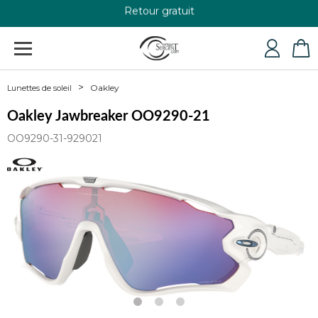
+33 4 79 24 76 84
Oakley
Lunettes de soleil
Oakley Jawbreaker OO9290-21
OO9290-31-929021