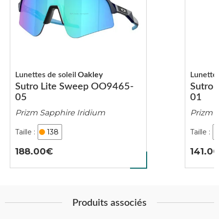
Lunettes de soleil
Oakley
Lunettes
Sutro Lite Sweep OO9465-
Sutro
05
01
Prizm Sapphire Iridium
Prizm 
138
188.00
141.0
Produits associés