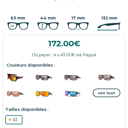
63 mm
44 mm
17 mm
132 mm
172.00
63