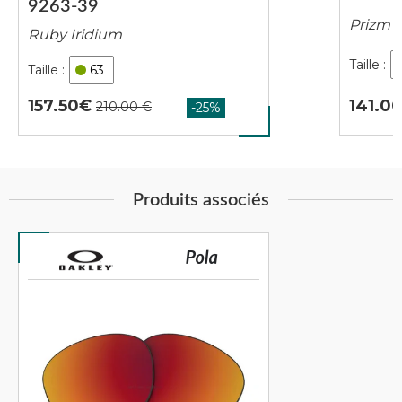
9263-39
Prizm B
Ruby Iridium
63
141.0
157.50
Produits associés