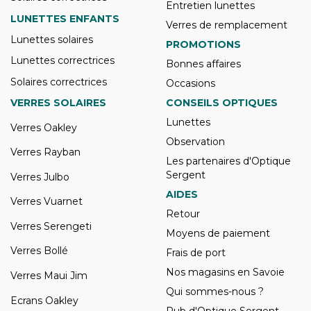
Entretien lunettes
LUNETTES ENFANTS
Verres de remplacement
Lunettes solaires
PROMOTIONS
Lunettes correctrices
Bonnes affaires
Solaires correctrices
Occasions
VERRES SOLAIRES
CONSEILS OPTIQUES
Lunettes
Verres Oakley
Observation
Verres Rayban
Les partenaires d'Optique
Sergent
Verres Julbo
AIDES
Verres Vuarnet
Retour
Verres Serengeti
Moyens de paiement
Verres Bollé
Frais de port
Nos magasins en Savoie
Verres Maui Jim
Qui sommes-nous ?
Ecrans Oakley
Pub d'Optique Sergent