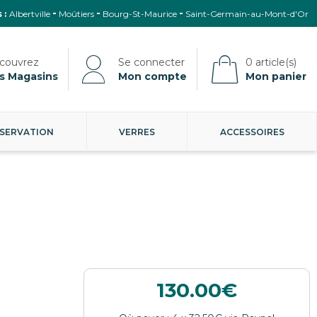
 :
Albertville
Moûtiers
Bourg-St-Maurice
Saint-Germain-au-Mont-d'Or
s Magasins
Mon compte
Mon panier
SERVATION
VERRES
ACCESSOIRES
130.00