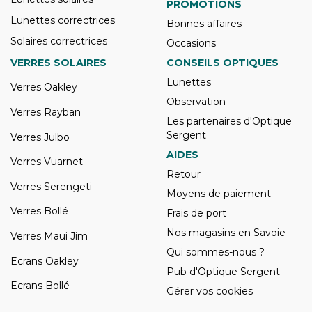
PROMOTIONS
Lunettes correctrices
Bonnes affaires
Solaires correctrices
Occasions
VERRES SOLAIRES
CONSEILS OPTIQUES
Lunettes
Verres Oakley
Observation
Verres Rayban
Les partenaires d'Optique
Sergent
Verres Julbo
AIDES
Verres Vuarnet
Retour
Verres Serengeti
Moyens de paiement
Verres Bollé
Frais de port
Nos magasins en Savoie
Verres Maui Jim
Qui sommes-nous ?
Ecrans Oakley
Pub d'Optique Sergent
Ecrans Bollé
Gérer vos cookies