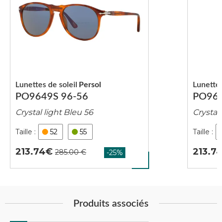
Lunettes de soleil
Persol
Lunettes
PO9649S 96-56
PO964
Crystal light Bleu 56
Crystal
52
55
213.74
213.7
Produits associés