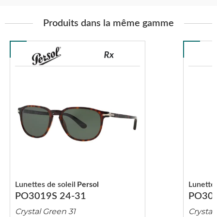
Produits dans la même gamme
Lunettes de soleil
Persol
Lunettes
PO3019S 24-31
PO301
Crystal Green 31
Crystal