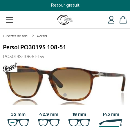
Retour gratuit
+33 4 79 24 76 84
Persol
Lunettes de soleil
Persol PO3019S 108-51
PO3019S-108-51-T55
55 mm
42.9 mm
18 mm
145 mm