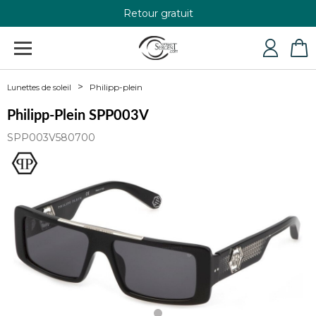
Retour gratuit
+33 4 79 24 76 84
Philipp-plein
Lunettes de soleil
Philipp-Plein SPP003V
SPP003V580700