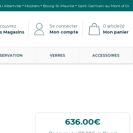
 :
Albertville
Moûtiers
Bourg-St-Maurice
Saint-Germain-au-Mont-d'Or
s Magasins
Mon compte
Mon panier
SERVATION
VERRES
ACCESSOIRES
636.00