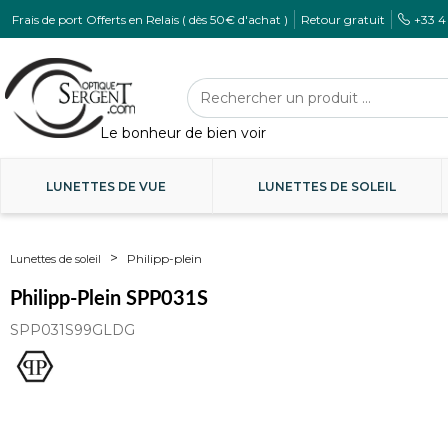
Frais de port Offerts en Relais ( dès 50€ d'achat )
Retour gratuit
+33 4
LUNETTES DE VUE
LUNETTES DE SOLEIL
Philipp-plein
Lunettes de soleil
Philipp-Plein SPP031S
SPP031S99GLDG