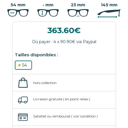
54 mm
- mm
23 mm
145 mm
363.60
54