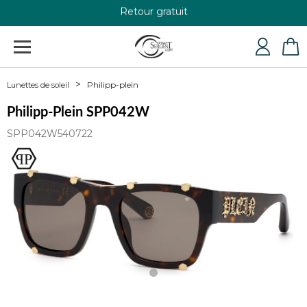
Retour gratuit
+33 4 79 24 76 84
Philipp-plein
Lunettes de soleil
Philipp-Plein SPP042W
SPP042W540722