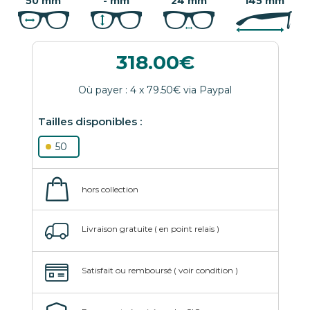
50 mm
- mm
24 mm
145 mm
318.00
50