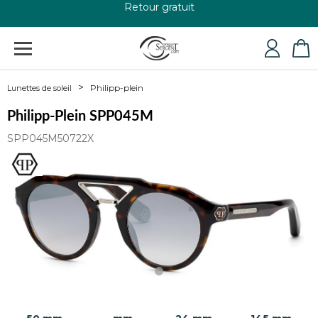
+33 4 79 24 76 84
Philipp-plein
Lunettes de soleil
Philipp-Plein SPP045M
SPP045M50722X