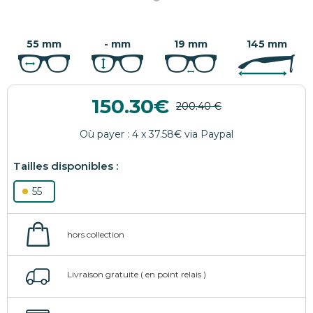
55 mm
- mm
19 mm
145 mm
150.30
55