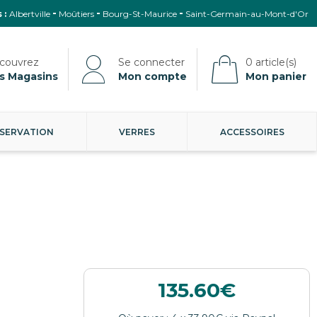
 :
Albertville
Moûtiers
Bourg-St-Maurice
Saint-Germain-au-Mont-d'Or
s Magasins
Mon compte
Mon panier
SERVATION
VERRES
ACCESSOIRES
135.60