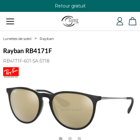
Retour gratuit
+33 4 79 24 76 84
Rayban
Lunettes de soleil
Rayban RB4171F
RB4171F-601-5A-5718