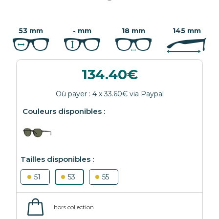
53 mm
- mm
18 mm
145 mm
134.40
51
53
55