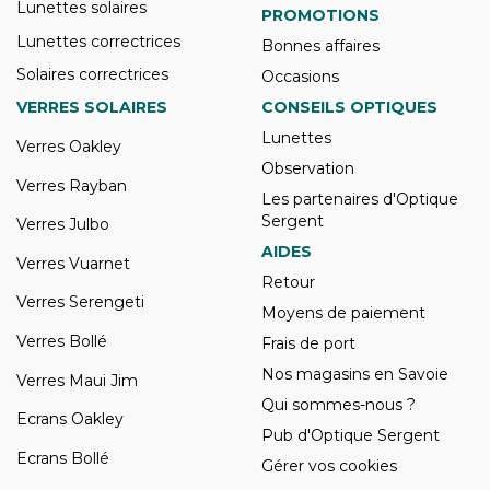
Lunettes solaires
PROMOTIONS
Lunettes correctrices
Bonnes affaires
Solaires correctrices
Occasions
VERRES SOLAIRES
CONSEILS OPTIQUES
Lunettes
Verres Oakley
Observation
Verres Rayban
Les partenaires d'Optique
Sergent
Verres Julbo
AIDES
Verres Vuarnet
Retour
Verres Serengeti
Moyens de paiement
Verres Bollé
Frais de port
Nos magasins en Savoie
Verres Maui Jim
Qui sommes-nous ?
Ecrans Oakley
Pub d'Optique Sergent
Ecrans Bollé
Gérer vos cookies