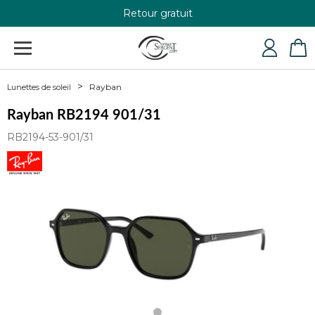
Retour gratuit
+33 4 79 24 76 84
Rayban
Lunettes de soleil
Rayban RB2194 901/31
RB2194-53-901/31