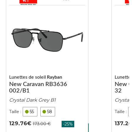
Lunettes de soleil
Rayban
Lunettes
New Caravan RB3636
New C
002/B1
32
Crystal Dark Grey B1
Crystal
55
58
129.76
137.2