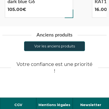
dark blue G6
RAT1
105.00
16.00
Anciens produits
Voir les anciens produits
Votre confiance est une priorité
!
CGV
Mentions légales
Newsletter