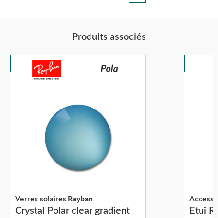
Produits associés
Verres solaires
Rayban
Accesso
Crystal Polar clear gradient
Etui R