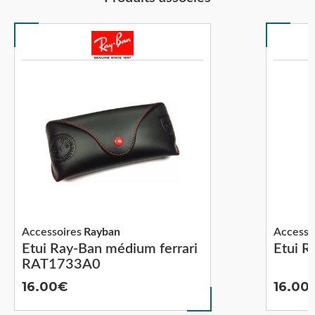
Accessoires
Rayban
Accesso
Etui Ray-Ban médium ferrari
Etui 
RAT1733A0
16.00
16.00