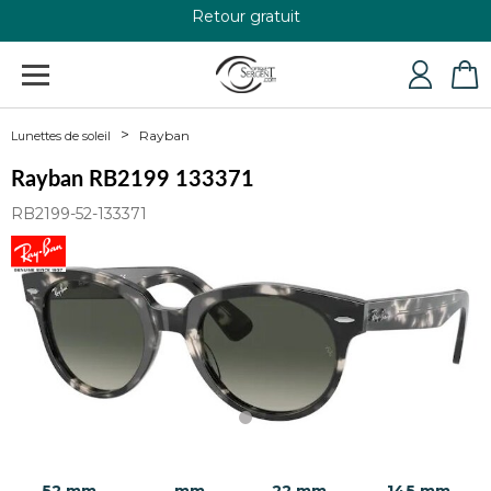
Retour gratuit
+33 4 79 24 76 84
Rayban
Lunettes de soleil
Rayban RB2199 133371
RB2199-52-133371
52 mm
- mm
22 mm
145 mm