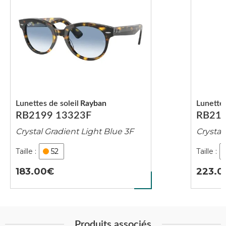
Lunettes de soleil
Rayban
Lunettes
RB2199 13323F
RB219
Crystal Gradient Light Blue 3F
Crystal
52
183.00
223.0
Produits associés